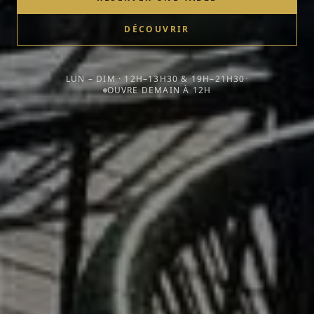
DÉCOUVRIR
LUN – DIM · 12H–13H30 & 19H–21H30
·
OUVRE DEMAIN À 12H